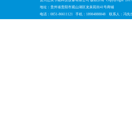
贵州志美节能科技设备有限公司 版权所有
Copy@right
201
地址：贵州省贵阳市观山湖区龙泉苑街41号商铺
电话：0851-86611121 手机：18984888848 联系人：冯先生 