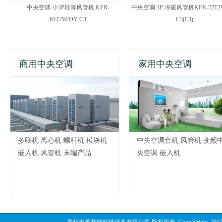
中央空调 小3P轻薄风管机 KFR-
中央空调 3P 冷暖风管机KFR-72T2W
65T2W/DY-C3
C3(E3)
商用中央空调
家用中央空调
多联机
离心机
螺杆机
模块机
中央空调套机
风管机
变频
嵌入机
风管机
末端产品
央空调
嵌入机