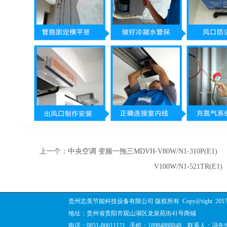
上一个：中央空调 变频一拖三MDVH-V80W/N1-310P(E1)
V100W/N1-521TR(E1)
贵州志美节能科技设备有限公司 版权所有
Copy@right
201
地址：贵州省贵阳市观山湖区龙泉苑街41号商铺
电话：0851-86611121 手机：18984888848 联系人：冯先生 