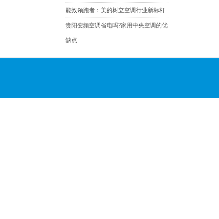
能效领跑者：美的树立空调行业新标杆
贵阳变频空调省电吗?家用中央空调的优
缺点
贵阳中央空调选购指南及安装常识
美的中央空调质量好不好 美的中央空调
价格贵不贵
新风系统进校园是近年来是新风行业关
注的重点项目
谁是家用中央空调全能冠军？美的
TR+全球首发力拔头筹